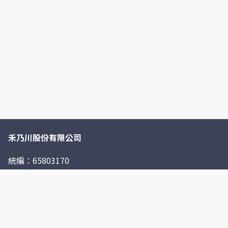
禾乃川股份有限公司
統編：65803170
2016年，我們在陪伴孩子的過程中，看見二度就業家長和
青少年的職能發展挑戰，又正好認識身邊幾位返鄉打拚的年
輕豆農，發現台灣豆製品因為國產豆的產量少且人力成本
高，大多選用進口大豆製作，國產種植的非基改新鮮大豆只
佔了市場的0.01%。 為了解決社區生存挑戰和台灣青農發